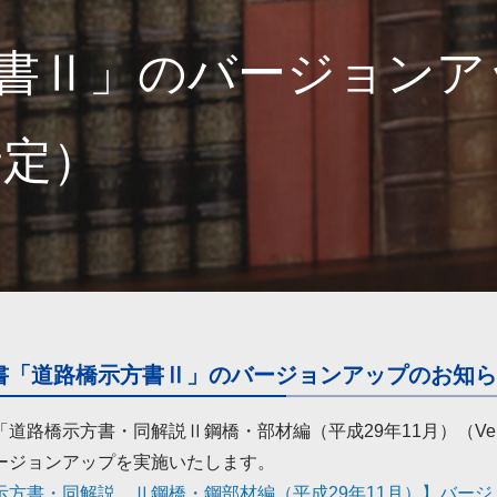
書Ⅱ」のバージョンア
予定）
書「道路橋示方書Ⅱ」のバージョンアップのお知らせ
道路橋示方書・同解説Ⅱ鋼橋・部材編（平成29年11月）（Ver
ージョンアップを実施いたします。
示方書・同解説 Ⅱ鋼橋・鋼部材編（平成29年11月）】バージ