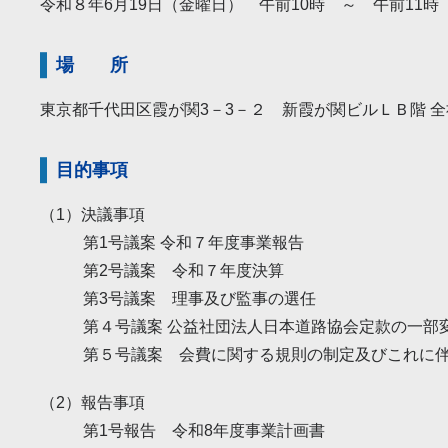
令和８年6月19日（金曜日） 午前10時 ～ 午前11時
場 所
東京都千代田区霞が関3－3－２ 新霞が関ビルＬＢ階 
目的事項
（1）決議事項
第1号議案 令和７年度事業報告
第2号議案 令和７年度決算
第3号議案 理事及び監事の選任
第４号議案 公益社団法人日本道路協会定款の一部
第５号議案 会費に関する規則の制定及びこれに
（2）報告事項
第1号報告 令和8年度事業計画書