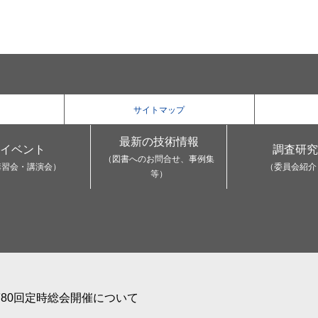
サイトマップ
最新の技術情報
イベント
調査研究
（図書へのお問合せ、事例集
講習会・講演会）
（委員会紹介
等）
80回定時総会開催について