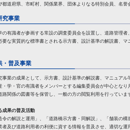
び都道府県、市町村、関係業界、団体よりなる特別会員、名誉
研究事業
学の有識者が参画する常設の調査委員会を設置し、道路管理者
必要な実質的な標準書とされる示方書、設計基準の解説書、マ
供・普及事業
究事業の成果として、示方書、設計基準の解説書、マニュアル
産・学・官の有識者をメンバーとする編集委員会が中心となり
道路関係の図書等を保管し、一般の方の閲覧利用を行っていま
る成果の普及活動
造令の解説と運用」、「道路橋示方書・同解説」、「舗装の構
業者及び道路利用者の利便に資する情報を普及させ、適切な運