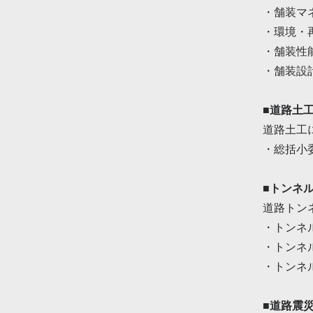
・舗装マ
・環境・
・舗装性
・舗装設
■道路土
道路土工
・総括小
■トンネ
道路トン
・トンネ
・トンネ
・トンネ
■道路震