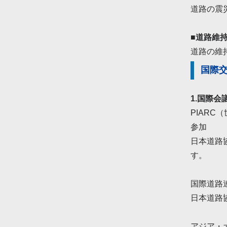
道路の震
■道路維
道路の維
国際
1.国際会
PIARC（世
参加
日本道路
す。
国際道路連盟（
日本道路
アジア・オース