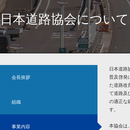
日本道路協会について
日本道路
普及啓発
会長挨拶
た道路改
て道路及
の適正な
組織
す。
本協会は
事業内容