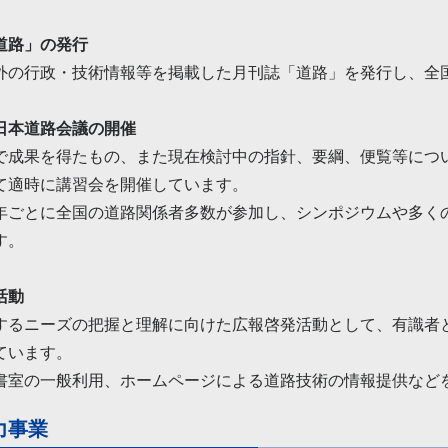
道路」の発行
外の行政・技術情報等を掲載した月刊誌「道路」を発行し、全
日本道路会議の開催
で成果を得たもの、また現在検討中の指針、要綱、便覧等につ
て適時に講習会を開催しています。
年ごとに全国の道路関係者多数が参加し、シンポジウムや多く
す。
活動
するニーズの把握と理解に向けた広報啓発活動として、有識者
ています。
書室の一般利用、ホームページによる道路技術の情報提供など
力事業