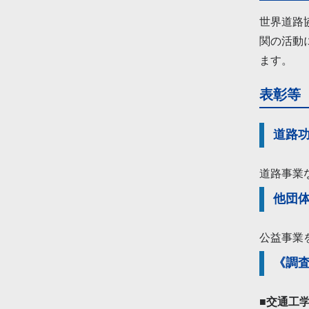
世界道路協
関の活動
ます。
表彰等
道路
道路事業
他団
公益事業
《調
■交通工