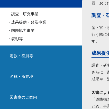
員、およ
・調査・研究事業
調査・
・成果提供・普及事業
産・官・
・国際協力事業
行う際に
・表彰等
す。
成果提
定款・役員等
調査・研
さらに、
名称・所在地
成果や、
図書によ
図書室のご案内
「道路構
とめ、事