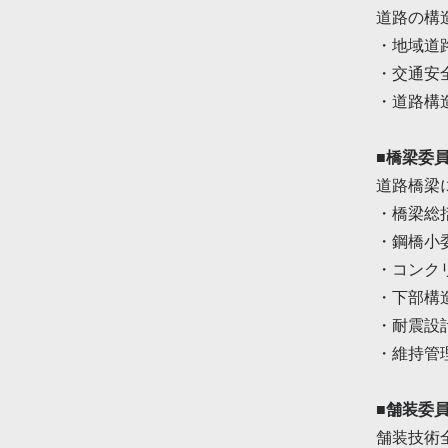
道路の構
・地域道
・交通安
・道路構
■橋梁委
道路橋梁
・橋梁総
・鋼橋小
・コンク
・下部構
・耐震設
・維持管
■舗装委
舗装技術