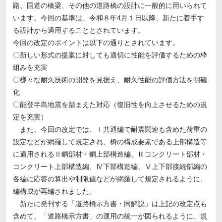
路、国道の橋梁、その他の道路橋の設計に一般的に用いられて
います。今回の基準は、令和８年4月１日以降、新たに着手す
る設計から適用することとされています。
今回の改定のポイントは以下の通りとされています。
〇新しい形式の提案に対しても適切に性能を評価するための枠
組みを充実
〇様々な耐久技術の開発を見据え、耐久性能の評価方法を明確
化
〇能登半島地震を踏まえた対応（復旧性を向上させるための規
定を充実）
また、今回の改定では、Ⅰ共通編で耐震関連も含めた荷重の
設定などが網羅して規定され、橋の構成要素である上部構造等
に適用されるⅡ鋼部材・鋼上部構造編、Ⅲコンクリート部材・
コンクリート上部構造編、Ⅳ下部構造編、Ⅴ上下部接続部編の
各編に応答の算出や制限値などが網羅して規定されるように、
編構成が再編されました。
新たに発刊する「道路橋示方書・同解説」は上記の改定点も
含めて、「道路橋示方書」の運用の統一が図られるように、規