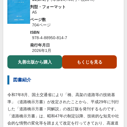
判型・フォーマット
A5
ページ数
704ページ
ISBN
978-4-88950-814-7
発行年月日
2026年1月
丸善出版から購入
もくじを見る
図書紹介
令和7年8月、国土交通省により「橋、高架の道路等の技術基
準」（道路橋示方書）が改定されたことから、平成29年に刊行
した「道路橋示方書・同解説」の改訂版を発刊するものです。
「道路橋示方書」は、昭和47年の制定以降、技術的な知見や社
会的な情勢の変化等を踏まえて改定を行ってきており、高速道