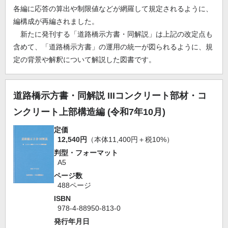
各編に応答の算出や制限値などが網羅して規定されるように、
編構成が再編されました。
新たに発刊する「道路橋示方書・同解説」は上記の改定点も
含めて、「道路橋示方書」の運用の統一が図られるように、規
定の背景や解釈について解説した図書です。
道路橋示方書・同解説 IIIコンクリート部材・コ
ンクリート上部構造編 (令和7年10月)
定価
12,540円
（本体11,400円＋税10%）
判型・フォーマット
A5
ページ数
488ページ
ISBN
978-4-88950-813-0
発行年月日