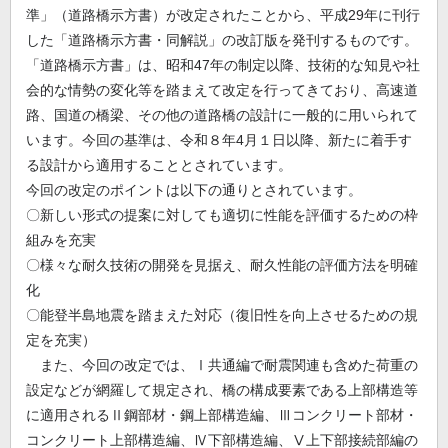
準」（道路橋示方書）が改定されたことから、平成29年に刊行
した「道路橋示方書・同解説」の改訂版を発刊するものです。
「道路橋示方書」は、昭和47年の制定以降、技術的な知見や社
会的な情勢の変化等を踏まえて改定を行ってきており、高速道
路、国道の橋梁、その他の道路橋の設計に一般的に用いられて
います。今回の基準は、令和８年4月１日以降、新たに着手す
る設計から適用することとされています。
今回の改定のポイントは以下の通りとされています。
〇新しい形式の提案に対しても適切に性能を評価するための枠
組みを充実
〇様々な耐久技術の開発を見据え、耐久性能の評価方法を明確
化
〇能登半島地震を踏まえた対応（復旧性を向上させるための規
定を充実）
また、今回の改定では、Ⅰ共通編で耐震関連も含めた荷重の
設定などが網羅して規定され、橋の構成要素である上部構造等
に適用されるⅡ鋼部材・鋼上部構造編、Ⅲコンクリート部材・
コンクリート上部構造編、Ⅳ下部構造編、Ⅴ上下部接続部編の