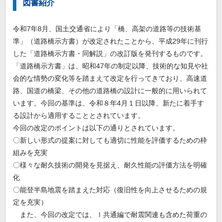
図書紹介
令和7年8月、国土交通省により「橋、高架の道路等の技術基
準」（道路橋示方書）が改定されたことから、平成29年に刊行
した「道路橋示方書・同解説」の改訂版を発刊するものです。
「道路橋示方書」は、昭和47年の制定以降、技術的な知見や社
会的な情勢の変化等を踏まえて改定を行ってきており、高速道
路、国道の橋梁、その他の道路橋の設計に一般的に用いられて
います。今回の基準は、令和８年4月１日以降、新たに着手す
る設計から適用することとされています。
今回の改定のポイントは以下の通りとされています。
〇新しい形式の提案に対しても適切に性能を評価するための枠
組みを充実
〇様々な耐久技術の開発を見据え、耐久性能の評価方法を明確
化
〇能登半島地震を踏まえた対応（復旧性を向上させるための規
定を充実）
また、今回の改定では、Ⅰ共通編で耐震関連も含めた荷重の