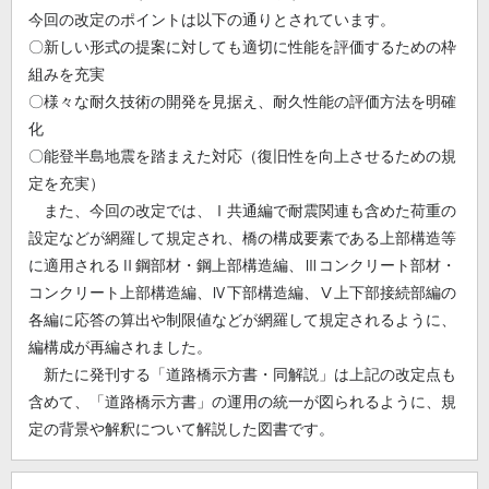
今回の改定のポイントは以下の通りとされています。
〇新しい形式の提案に対しても適切に性能を評価するための枠
組みを充実
〇様々な耐久技術の開発を見据え、耐久性能の評価方法を明確
化
〇能登半島地震を踏まえた対応（復旧性を向上させるための規
定を充実）
また、今回の改定では、Ⅰ共通編で耐震関連も含めた荷重の
設定などが網羅して規定され、橋の構成要素である上部構造等
に適用されるⅡ鋼部材・鋼上部構造編、Ⅲコンクリート部材・
コンクリート上部構造編、Ⅳ下部構造編、Ⅴ上下部接続部編の
各編に応答の算出や制限値などが網羅して規定されるように、
編構成が再編されました。
新たに発刊する「道路橋示方書・同解説」は上記の改定点も
含めて、「道路橋示方書」の運用の統一が図られるように、規
定の背景や解釈について解説した図書です。