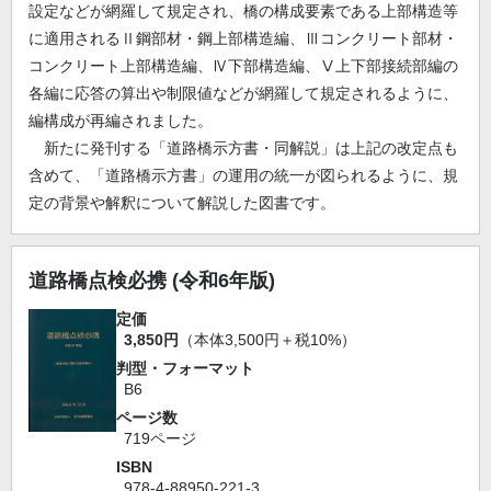
設定などが網羅して規定され、橋の構成要素である上部構造等
に適用されるⅡ鋼部材・鋼上部構造編、Ⅲコンクリート部材・
コンクリート上部構造編、Ⅳ下部構造編、Ⅴ上下部接続部編の
各編に応答の算出や制限値などが網羅して規定されるように、
編構成が再編されました。
新たに発刊する「道路橋示方書・同解説」は上記の改定点も
含めて、「道路橋示方書」の運用の統一が図られるように、規
定の背景や解釈について解説した図書です。
道路橋点検必携 (令和6年版)
定価
3,850円
（本体3,500円＋税10%）
判型・フォーマット
B6
ページ数
719ページ
ISBN
978-4-88950-221-3