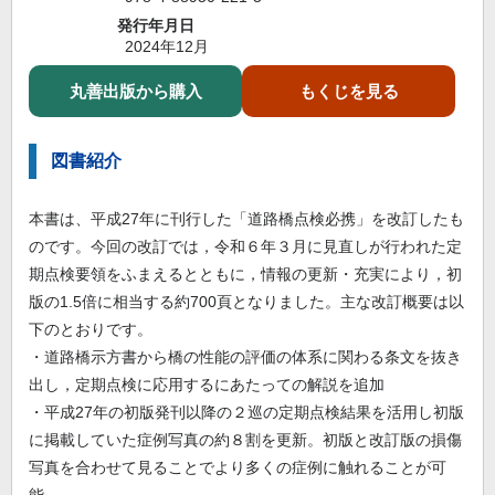
発行年月日
2024年12月
丸善出版から購入
もくじを見る
図書紹介
本書は、平成27年に刊行した「道路橋点検必携」を改訂したも
のです。今回の改訂では，令和６年３月に見直しが行われた定
期点検要領をふまえるとともに，情報の更新・充実により，初
版の1.5倍に相当する約700頁となりました。主な改訂概要は以
下のとおりです。
・道路橋示方書から橋の性能の評価の体系に関わる条文を抜き
出し，定期点検に応用するにあたっての解説を追加
・平成27年の初版発刊以降の２巡の定期点検結果を活用し初版
に掲載していた症例写真の約８割を更新。初版と改訂版の損傷
写真を合わせて見ることでより多くの症例に触れることが可