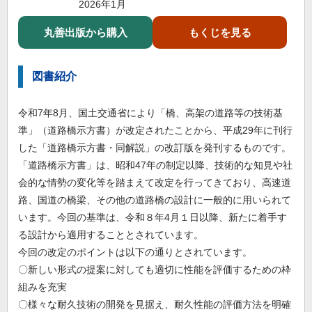
2026年1月
丸善出版から購入
もくじを見る
図書紹介
令和7年8月、国土交通省により「橋、高架の道路等の技術基
準」（道路橋示方書）が改定されたことから、平成29年に刊行
した「道路橋示方書・同解説」の改訂版を発刊するものです。
「道路橋示方書」は、昭和47年の制定以降、技術的な知見や社
会的な情勢の変化等を踏まえて改定を行ってきており、高速道
路、国道の橋梁、その他の道路橋の設計に一般的に用いられて
います。今回の基準は、令和８年4月１日以降、新たに着手す
る設計から適用することとされています。
今回の改定のポイントは以下の通りとされています。
〇新しい形式の提案に対しても適切に性能を評価するための枠
組みを充実
〇様々な耐久技術の開発を見据え、耐久性能の評価方法を明確