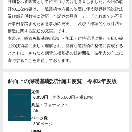
詳細を示す図書として位置づけ内容を見直しました。今回の改
訂の主な内容は、「道路橋示方書の改定に伴う限界状態設計法
及び部分係数法に対応した記述の見直し」、「これまでの不具
合事例を踏まえた留意事項の充実」、及び「標準的な設計法や
構造に関する記述の充実」です。
本書が、鋼管矢板基礎の設計・施工・維持管理に携わる広い範
囲の技術者に正しく理解され、良質な道路橋の整備に貢献する
とともに、さらなる鋼管矢板基礎の技術開発、技術力の向上に
寄与することを期待しております。
斜面上の深礎基礎設計施工便覧 令和3年度版
定価
6,050円
（本体5,500円＋税10%）
判型・フォーマット
A5
ページ数
300ページ
ISBN