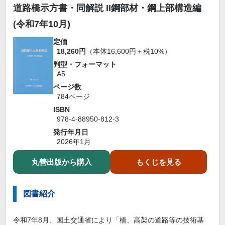
道路橋示方書・同解説 II鋼部材・鋼上部構造編
(令和7年10月)
定価
18,260円
（本体16,600円＋税10%）
判型・フォーマット
A5
ページ数
784ページ
ISBN
978-4-88950-812-3
発行年月日
2026年1月
丸善出版から購入
もくじを見る
図書紹介
令和7年8月、国土交通省により「橋、高架の道路等の技術基