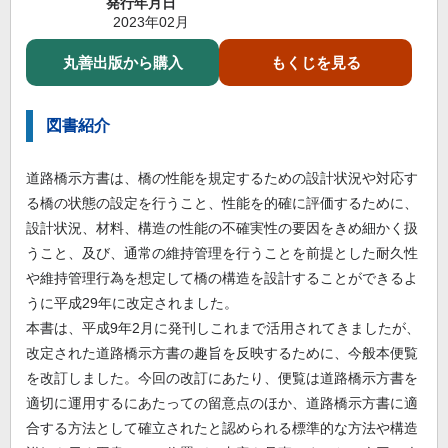
発行年月日
2023年02月
丸善出版から購入
もくじを見る
図書紹介
道路橋示方書は、橋の性能を規定するための設計状況や対応す
る橋の状態の設定を行うこと、性能を的確に評価するために、
設計状況、材料、構造の性能の不確実性の要因をきめ細かく扱
うこと、及び、通常の維持管理を行うことを前提とした耐久性
や維持管理行為を想定して橋の構造を設計することができるよ
うに平成29年に改定されました。
本書は、平成9年2月に発刊しこれまで活用されてきましたが、
改定された道路橋示方書の趣旨を反映するために、今般本便覧
を改訂しました。今回の改訂にあたり、便覧は道路橋示方書を
適切に運用するにあたっての留意点のほか、道路橋示方書に適
合する方法として確立されたと認められる標準的な方法や構造