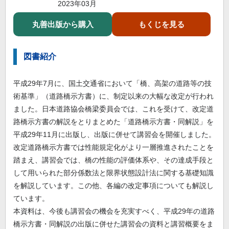
2023年03月
丸善出版から購入
もくじを見る
図書紹介
平成29年7月に、国土交通省において「橋、高架の道路等の技
術基準」（道路橋示方書）に、制定以来の大幅な改定が行われ
ました。日本道路協会橋梁委員会では、これを受けて、改定道
路橋示方書の解説をとりまとめた「道路橋示方書・同解説」を
平成29年11月に出版し、出版に併せて講習会を開催しました。
改定道路橋示方書では性能規定化がより一層推進されたことを
踏まえ、講習会では、橋の性能の評価体系や、その達成手段と
して用いられた部分係数法と限界状態設計法に関する基礎知識
を解説しています。この他、各編の改定事項についても解説し
ています。
本資料は、今後も講習会の機会を充実すべく、平成29年の道路
橋示方書・同解説の出版に併せた講習会の資料と講習概要をま