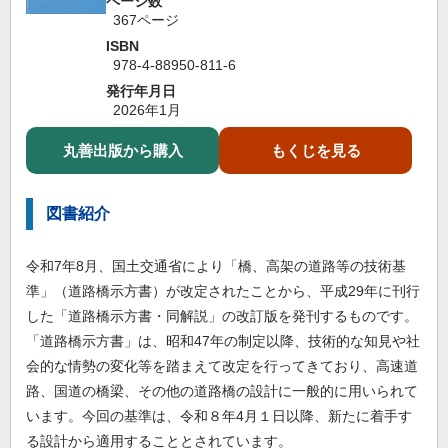
ページ数
367ページ
ISBN
978-4-88950-811-6
発行年月日
2026年1月
丸善出版から購入
もくじを見る
図書紹介
令和7年8月、国土交通省により「橋、高架の道路等の技術基
準」（道路橋示方書）が改定されたことから、平成29年に刊行
した「道路橋示方書・同解説」の改訂版を発刊するものです。
「道路橋示方書」は、昭和47年の制定以降、技術的な知見や社
会的な情勢の変化等を踏まえて改定を行ってきており、高速道
路、国道の橋梁、その他の道路橋の設計に一般的に用いられて
います。今回の基準は、令和８年4月１日以降、新たに着手す
る設計から適用することとされています。