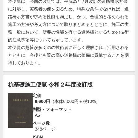
本便覧は、今回の改訂では、平成29年7月改訂の道路橋示方書
に対応し、実務者の便を図るため、特殊な条件でなければ、道
路橋示方書が求める性能を満足し、かつ、合理的と考えられる
施工の方法や考え方について取りまとめるとともに、施工の実
務一般において、所要の性能を有する道路橋とするための技術
的注意事項等についても示しています。
本便覧の趣旨が多くのの技術者に正しく理解され、活用される
とともに、今後とも質の高い道路橋の整備に貢献することを期
待しております。
杭基礎施工便覧 令和２年度改訂版
定価
6,600円
（本体6,000円＋税10%）
判型・フォーマット
A5
ページ数
348ページ
ISBN