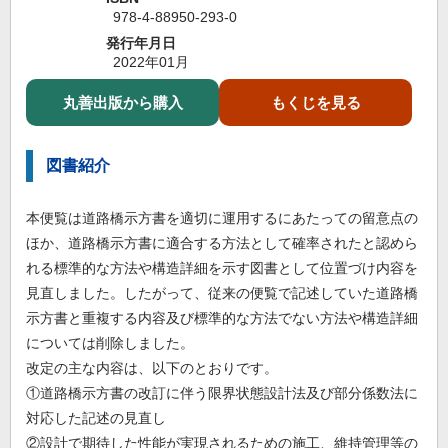
978-4-88950-293-0
発行年月日
2022年01月
丸善出版から購入
もくじを見る
図書紹介
本便覧は道路橋示方書を適切に運用するにあたっての留意点の
ほか、道路橋示方書に適合する方法として確率されたと認めら
れる標準的な方法や構造詳細を示す図書として位置づけ内容を
見直しました。したがって、従来の便覧で記述していた道路橋
示方書と重複する内容及び標準的な方法でない方法や構造詳細
については削除しました。
改定の主な内容は、以下のとおりです。
①道路橋示方書の改訂に伴う限界状態設計法及び部分係数法に
対応した記述の見直し
②設計で期待した性能が実現されるための施工、維持管理等の