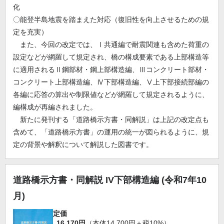
化
〇能登半島地震を踏まえた対応（復旧性を向上させるための規
定を充実）
また、今回の改定では、Ⅰ共通編で耐震関連も含めた荷重の
設定などが網羅して規定され、橋の構成要素である上部構造等
に適用されるⅡ鋼部材・鋼上部構造編、Ⅲコンクリート部材・
コンクリート上部構造編、Ⅳ下部構造編、Ⅴ上下部接続部編の
各編に応答の算出や制限値などが網羅して規定されるように、
編構成が再編されました。
新たに発刊する「道路橋示方書・同解説」は上記の改定点も
含めて、「道路橋示方書」の運用の統一が図られるように、規
定の背景や解釈について解説した図書です。
道路橋示方書・同解説 IV下部構造編 (令和7年10
月)
定価
16,170円
（本体14,700円＋税10%）