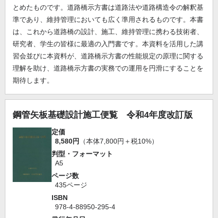
とめたものです。道路橋示方書は道路法や道路構造令の解釈基
準であり、維持管理においても広く準用されるものです。本書
は、これから道路橋の設計、施工、維持管理に携わる技術者、
研究者、学生の皆様に最適の入門書です。本資料を活用した講
習会並びに本資料が、道路橋示方書の性能規定の原理に関する
理解を助け、道路橋示方書の実務での運用を円滑にすることを
期待します。
鋼管矢板基礎設計施工便覧 令和4年度改訂版
定価
8,580円
（本体7,800円＋税10%）
判型・フォーマット
A5
ページ数
435ページ
ISBN
978-4-88950-295-4